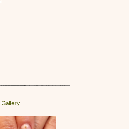
r
l Gallery