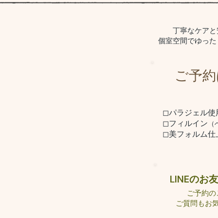
丁寧なケアと
​個室空間でゆっ
ご予約
◻︎パラジェル使
◻︎
フィルイン
（
◻︎美フォルム仕
LINE​の
ご予約の
ご質問もお