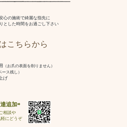
安心の施術で綺麗な指先に
たりとした時間をお過ごし下さい
はこちらから
用
（お爪の表面を削りません）
ベース残し）
上げ
お友達追加⇨
ご相談や
気軽にどうぞ