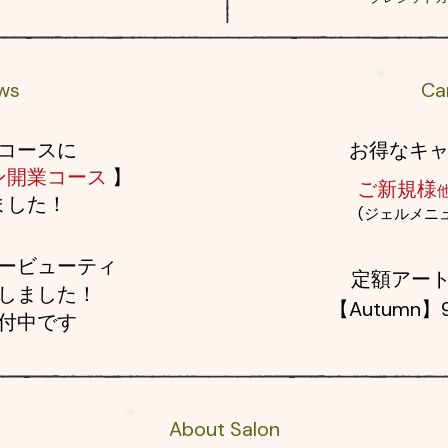
ws
Ca
コースに
お得なキ
ン開業コース
】
ご新規様
した！​
(
ジェルメニ
ービューティ
定額アート 
しました！
【Autumn】
付中です
About Salon